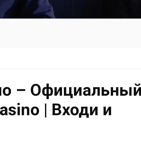
но – Официальны
asino | Входи и