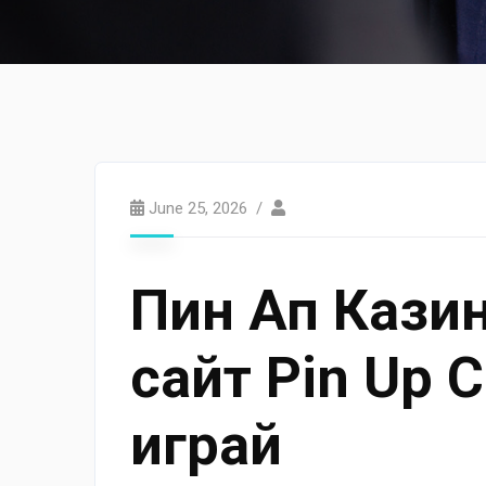
June 25, 2026
Пин Ап Кази
сайт Pin Up C
играй