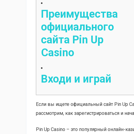
Преимущества
официального
сайта Pin Up
Casino
Входи и играй
Если вы ищете официальный сайт Pin Up Ca
рассмотрим, как зарегистрироваться и нача
Pin Up Casino – это популярный онлайн-ка