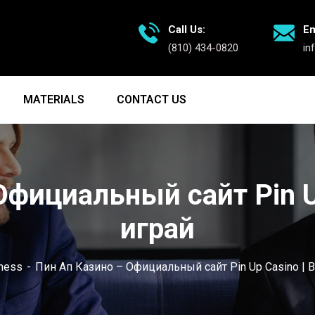
Call Us:
Em
(810) 434-0820
in
MATERIALS
CONTACT US
Официальный сайт Pin Up
играй
ness
Пин Ап Казино – Официальный сайт Pin Up Casino | В