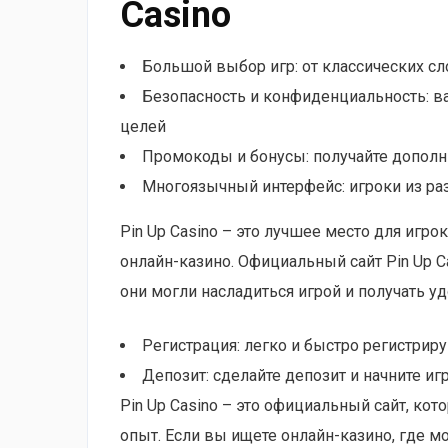
Casino
Большой выбор игр: от классических с
Безопасность и конфиденциальность: в
целей
Промокоды и бонусы: получайте дополн
Многоязычный интерфейс: игроки из раз
Pin Up Casino – это лучшее место для игро
онлайн-казино. Официальный сайт Pin Up C
они могли насладиться игрой и получать у
Регистрация: легко и быстро регистриру
Депозит: сделайте депозит и начните иг
Pin Up Casino – это официальный сайт, ко
опыт. Если вы ищете онлайн-казино, где мо