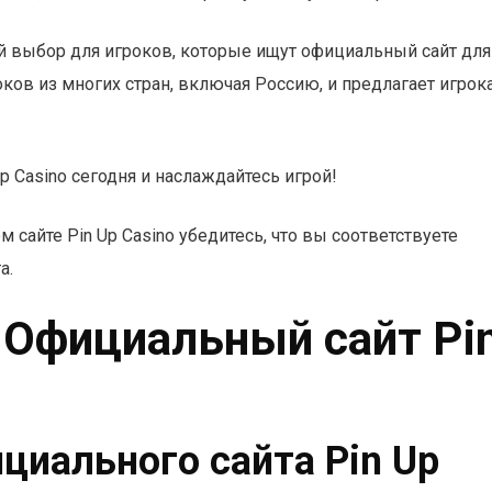
ый выбор для игроков, которые ищут официальный сайт для
ков из многих стран, включая Россию, и предлагает игрок
p Casino сегодня и наслаждайтесь игрой!
 сайте Pin Up Casino убедитесь, что вы соответствуете
а.
 Официальный сайт Pi
иального сайта Pin Up