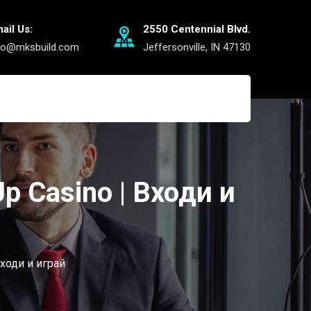
ail Us:
2550 Centennial Blvd.
fo@mksbuild.com
Jeffersonville, IN 47130
 Casino | Входи и
ходи и играй